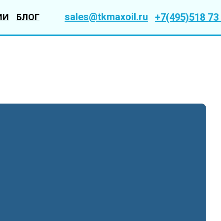
sales@tkmaxoil.ru
+7(495)518 73
ИИ
БЛОГ