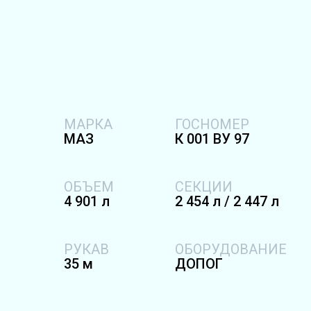
МАРКА
ГОСНОМЕР
MAЗ
К 001 ВУ 97
ОБЪЕМ
СЕКЦИИ
4 901 л
2 454 л / 2 447 л
РУКАВ
ОБОРУДОВАНИЕ
35 м
ДОПОГ