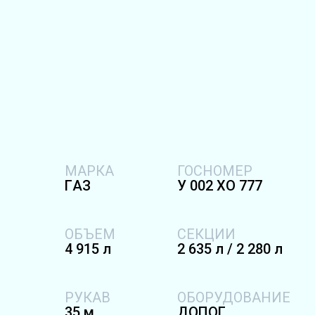
МАРКА
ГОСНОМЕР
ГAЗ
У 002 ХО 777
ОБЪЕМ
СЕКЦИИ
4 915 л
2 635 л / 2 280 л
РУКАВ
ОБОРУДОВАНИЕ
35 м
ДОПОГ