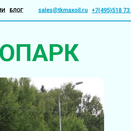
sales@tkmaxoil.ru
+7(495)518 73
ИИ
БЛОГ
ОПАРК